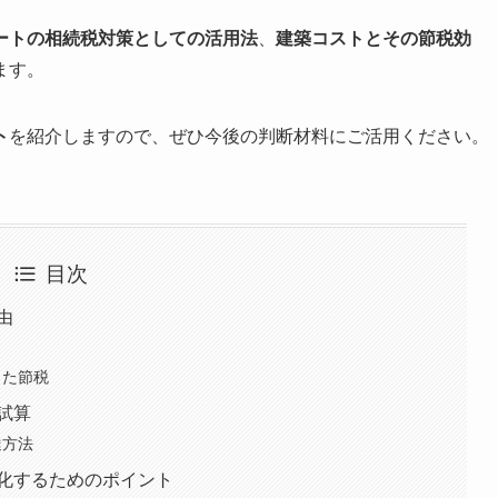
ートの相続税対策としての活用法
、
建築コストとその節税効
ます。
ト
を紹介しますので、ぜひ今後の判断材料にご活用ください。
目次
由
した節税
試算
達方法
化するためのポイント