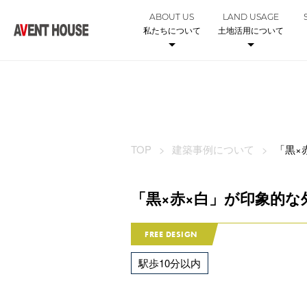
ABOUT US
LAND USAGE
私たちについて
土地活用について
TOP
建築事例について
「黒×
「黒×赤×白」が印象的な
FREE DESIGN
駅歩10分以内