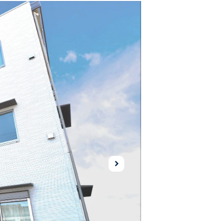
Ne
xt