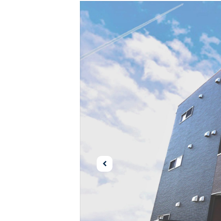
Pre
vio
us