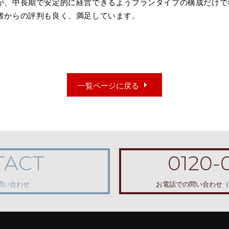
が、中長期で安定的に経営できるようプランタイプの構成だけで
者からの評判も良く、満足しています。
arrow_right
一覧ページに戻る
TACT
0120-
問い合わせ
お電話での問い合わせ
（