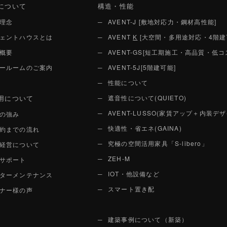
について
構造・性能
理念
AVENT-J [敷地対応力・鋼材高性能]
ェントハウスとは
AVENT
K
[大空間・多用途対応・4階建
概要
AVENT-GS[短工期施工・高品質・低コ
ールームのご案内
AVENT-5J[5階建可能]
性能について
用について
遮音性について(QUIETO)
AVENT-LUSSO(家賃アップ＋内装デザ
の強み
快適性・省エネ(GAINA)
約までの流れ
究極の空間活用家具「S-libero」
経営について
ZEH-M
サポート
IOT・他設備など
ターメンテナンス
スマート置き配
ナー様の声
建築事例について（新築）