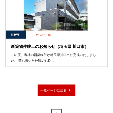
NEWS
2026.08.04
新築物件竣工のお知らせ（埼玉県 川口市）
この度、当社の新築物件が埼玉県川口市に完成いたしまし
た。 落ち着いた外観の1LD…
arrow_right
一覧ページに戻る