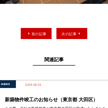
arrow_left
arrow_right
前の記事
次の記事
関連記事
NEWS
2026.08.06
新築物件竣工のお知らせ（東京都 大田区）