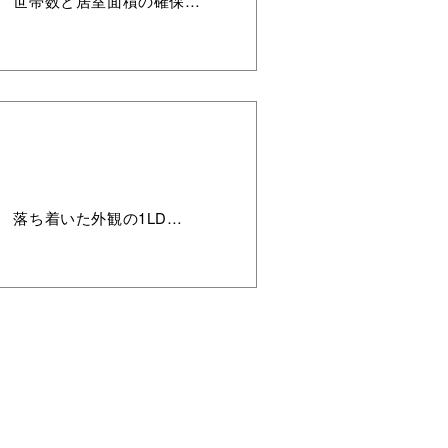
。 世帯数と居室面積の確保…
 落ち着いた外観の1LD…